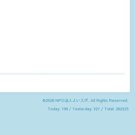
©2026
NPO法人よいスポ
. All Rights Reserved.
Today:
199
/ Yesterday:
321
/ Total:
282325