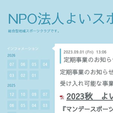
NPO法人よいス
総合型地域スポーツクラブです。
インフォメーション
2023.09.01 (Fri) 13:06
2026
定期事業のお知ら
07
06
05
04
定期事業のお知ら
03
02
01
受け入れ可能な事
2025
2023秋 
12
10
09
07
06
05
04
03
『マンデースポー