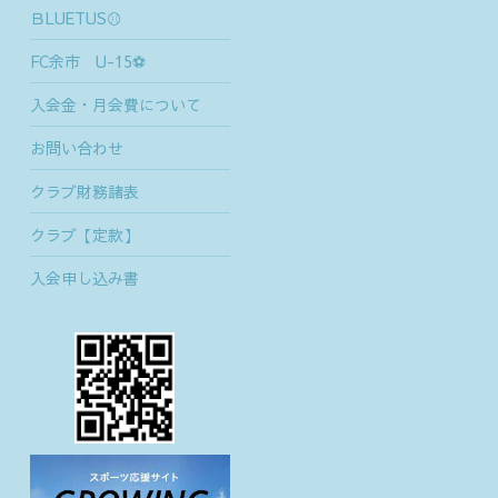
ＢLUETUS⚾
FC余市 U-15⚽
入会金・月会費について
お問い合わせ
クラブ財務諸表
クラブ【定款】
入会申し込み書