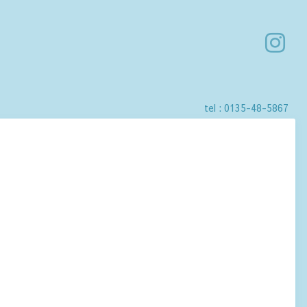
tel :
0135-48-5867