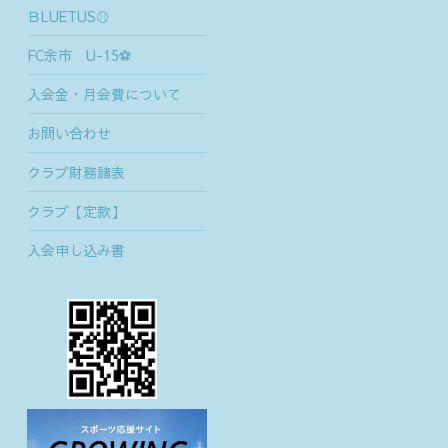
ＢLUETUS⚾
FC余市 U-15⚽
入会金・月会費について
お問い合わせ
クラブ財務諸表
クラブ【定款】
入会申し込み書