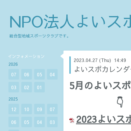
NPO法人よいス
総合型地域スポーツクラブです。
インフォメーション
2023.04.27 (Thu) 14:49
2026
よいスポカレンダ
07
06
05
04
5月のよいス
03
02
01
👇
2025
12
10
09
07
2023よいス
06
05
04
03