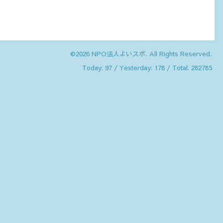
©2026
NPO法人よいスポ
. All Rights Reserved.
Today:
97
/ Yesterday:
178
/ Total:
282785