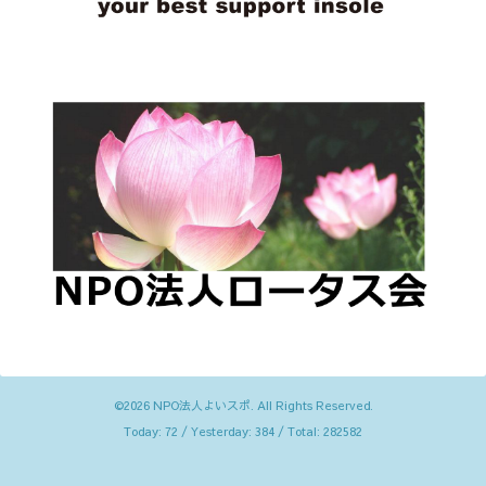
©2026
NPO法人よいスポ
. All Rights Reserved.
Today:
72
/ Yesterday:
384
/ Total:
282582