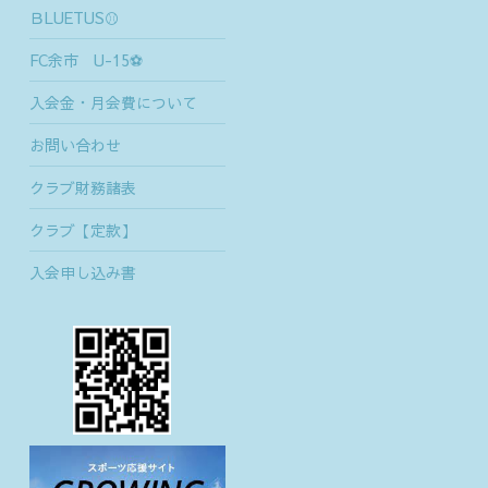
ＢLUETUS⚾
FC余市 U-15⚽
入会金・月会費について
お問い合わせ
クラブ財務諸表
クラブ【定款】
入会申し込み書