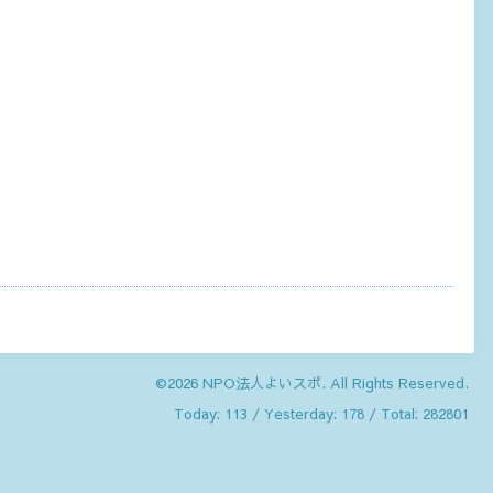
©2026
NPO法人よいスポ
. All Rights Reserved.
Today:
113
/ Yesterday:
178
/ Total:
282801