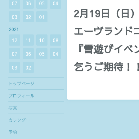
07
06
05
04
2月19日（日
03
02
01
エーヴランド
2021
12
11
10
08
『雪遊びイベ
07
06
05
04
乞うご期待！
03
02
トップページ
プロフィール
写真
カレンダー
予約