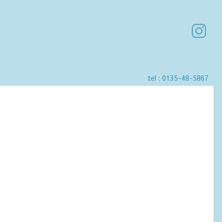
tel :
0135-48-5867