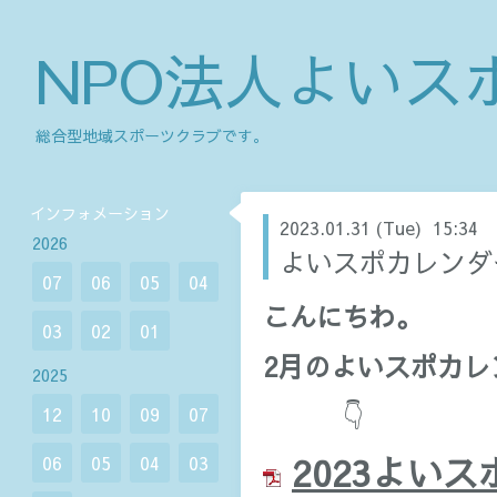
NPO法人よいス
総合型地域スポーツクラブです。
インフォメーション
2023.01.31 (Tue) 15:34
2026
よいスポカレンダ
07
06
05
04
こんにちわ。
03
02
01
2月のよいスポカレ
2025
👇
12
10
09
07
2023よいス
06
05
04
03